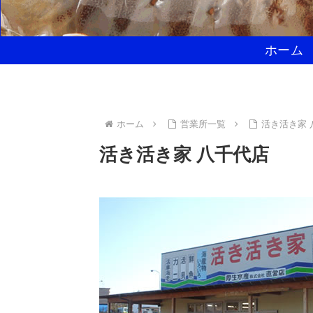
ホーム
ホーム
営業所一覧
活き活き家 
活き活き家 八千代店