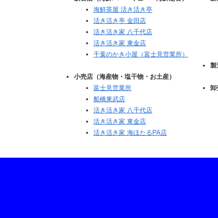
海鮮茶屋 活き活き亭
活き活き亭 金田店
活き活き家 八千代店
活き活き家 東金店
千葉のかき小屋（富士見営業所）
製
小売店（海産物・塩干物・お土産）
富士見営業所
卸
船橋東武店
活き活き家 八千代店
活き活き家 東金店
活き活き家 海ほたるPA店