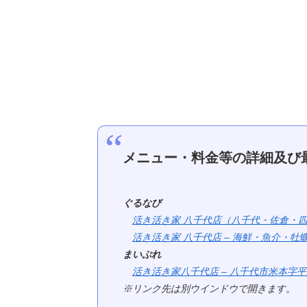
メニュー・料金等の詳細及び
ぐるなび
活き活き家 八千代店（八千代・佐倉・四街道/牡
活き活き家 八千代店 – 海鮮・魚介・牡蠣料理 
まいぷれ
活き活き家八千代店 – 八千代市米本字平成 – 
※リンク先は別ウインドウで開きます。