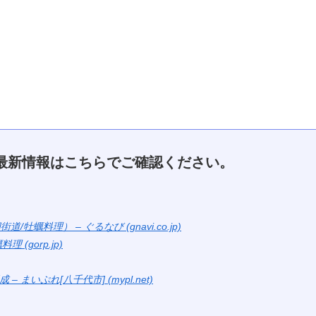
最新情報はこちらでご確認ください。
蠣料理） – ぐるなび (gnavi.co.jp)
(gorp.jp)
まいぷれ[八千代市] (mypl.net)