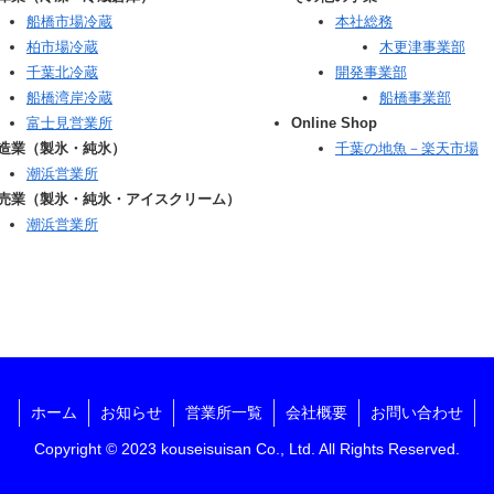
船橋市場冷蔵
本社総務
柏市場冷蔵
木更津事業部
千葉北冷蔵
開発事業部
船橋湾岸冷蔵
船橋事業部
富士見営業所
Online Shop
造業（製氷・純氷）
千葉の地魚－楽天市場
潮浜営業所
売業（製氷・純氷・アイスクリーム）
潮浜営業所
ホーム
お知らせ
営業所一覧
会社概要
お問い合わせ
Copyright © 2023 kouseisuisan Co., Ltd. All Rights Reserved.