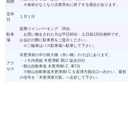
時間
※食材がなくなり次第早めに終了する場合があります。
定休
１月１日
日
提携コインパーキング 55台
駐車
お買い物をされた方は平日60分・土日祝120分無料です。
場
お会計の際に駐車券をご提示ください。
※二輪車はバス駐車場へ駐車して下さい。
木更津港の中の島大橋（赤い橋）のそばにあります。
・ＪＲ内房線 木更津駅 西口 徒歩15分
アク
・館山自動車道 木更津南I.C. 車7分
セス
※館山自動車道木更津南I.C.を富津方面出口へ向かい、最初
の信号を「木更津港方面」へ右折して下さい。