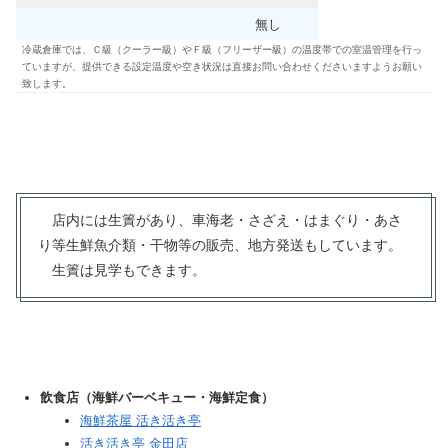
無し
冷蔵倉庫では、Ｃ級（クーラー級）やＦ級（フリーザー級）の温度帯での室温管理を行っ
ていますが、提供できる設定温度や空き状況は直接お問い合わせくださいますようお願い
致します。
店内には生簀があり、車海老・さざえ・はまぐり・あさ
り等生鮮魚介類・干物等の販売、地方発送もしています。
生簀は見学もできます。
飲食店（海鮮バーベキュー・海鮮定食）
海鮮茶屋 活き活き亭
活き活き亭 金田店