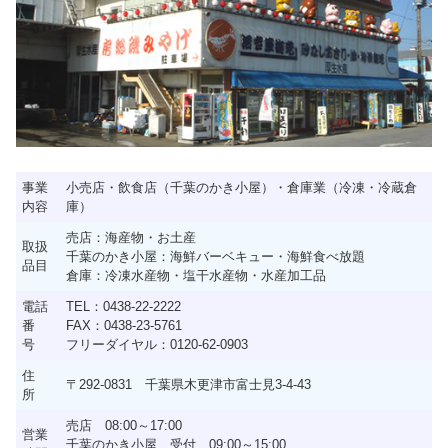
事業
小売店・飲食店（千葉のかき小屋）・倉庫業（冷凍・冷蔵倉
内容
庫）
売店：海産物・お土産
取扱
千葉のかき小屋：海鮮バーベキュー・海鮮食べ放題
品目
倉庫：冷凍水産物・塩干水産物・水産加工品
電話
TEL：0438-22-2222
番
FAX：0438-23-5761
号
フリーダイヤル：0120-62-0903
住
〒292-0831 千葉県木更津市富士見3-4-43
所
売店 08:00～17:00
営業
千葉のかき小屋 受付 09:00～15:00